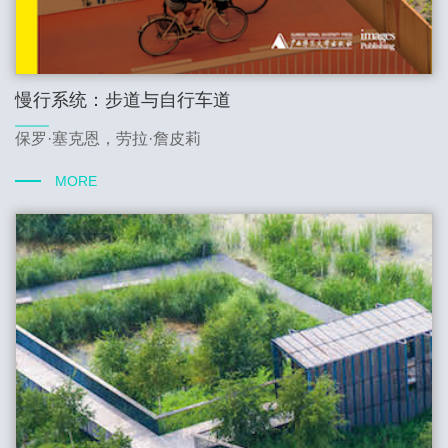
慢行系统：步道与自行车道
保罗·塞克恩，劳拉·詹皮莉
MORE