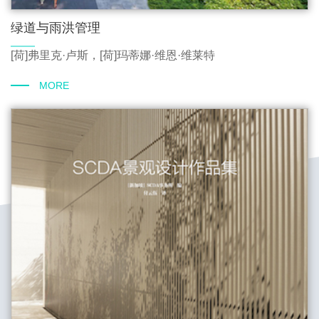
绿道与雨洪管理
[荷]弗里克·卢斯，[荷]玛蒂娜·维恩·维莱特
MORE