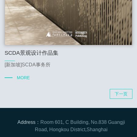
SCDA景观设计作品集
[新加坡]SCDA事务所
MORE
下一页
Address：
Room 601, C Building, No.838 Guangji
Road, Hongkou District,Shanghai